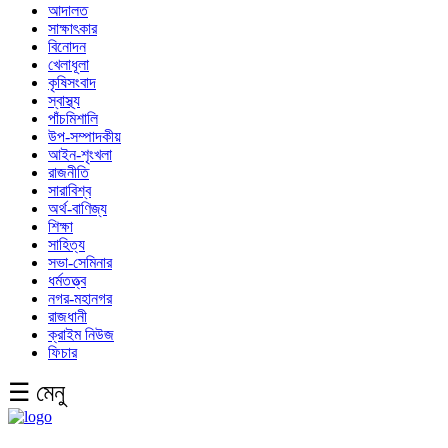
আদালত
সাক্ষাৎকার
বিনোদন
খেলাধূলা
কৃষিসংবাদ
স্বাস্থ্য
পাঁচমিশালি
উপ-সম্পাদকীয়
আইন-শৃংখলা
রাজনীতি
সারাবিশ্ব
অর্থ-বাণিজ্য
শিক্ষা
সাহিত্য
সভা-সেমিনার
ধর্মতত্ত্ব
নগর-মহানগর
রাজধানী
ক্রাইম নিউজ
ফিচার
☰ মেনু
English