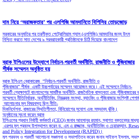
দাম নিয়ে ‘অরাজকতার’ পর এলপিজি আমদানিতে বিপিসির তোড়জোড়
সরকারের অনুমতির পর তরলীকৃত পেট্রোলিয়াম গ্যাস (এলপিজি) আমদানির জন্য উৎস
নিশ্চিত করতে সাত দেশের ৯ সরবরাহকারী প্রতিষ্ঠানকে চিঠি দিয়েছে বাংলাদেশ
ব্রাক ইপিএলের উদ্যোগে নির্বাচন-পরবর্তী অর্থনীতি, রাজনীতি ও পুঁজিবাজার
শীর্ষক সম্মেলন অনুষ্ঠিত হয়
ব্রাক ইপিএল ব্রোকারেজ “নির্বাচন-পরবর্তী অর্থনীতি, রাজনীতি ও​​​​
পুঁজিবাজার” শীর্ষক একটি উচ্চপর্যায়ের সম্মেলন আয়োজন করে। এই সম্মেলনে নির্বাচন-
পরবর্তী প্রেক্ষাপটে বাংলাদেশের সামষ্টিক অর্থনীতি, রাজনৈতিক বাস্তবতা এবং পুঁজিবাজারে
সম্মেলনে নীতিনির্ধারক, অর্থনীতিবিদ, নিয়ন্ত্রক সংস্থা, ব্যাংকিং ও পুঁজিবাজার সংশ্লিষ্ট
আলোচনার মূল বিষয়বস্তু ছিল নীতি-
দিকনির্দেশনা, বাজারের স্থিতিশীলতা, বিনিয়োগের সুযোগ এবং সম্ভাব্য ঝুঁকি।
অনুষ্ঠানের সূচনা করেন ব্রাক
ইপিএলের প্রধান নির্বাহী কর্মকর্তা (CEO) জনাব আহসানুর রহমান, স্বাগত বক্তব্যের মাধ্
এরপর মূল প্রবন্ধ উপস্থাপন করেন ড. এম এ রাজ্জাক, অর্থনীতিবিদ ও চেয়ারম্যান, Res
and Policy Integration for Development (RAPID)।
মূল প্রবন্ধ ও পরবর্তী আলোচনা সঞ্চালনা ও সভাপতিত্ব করেন জনাব সাইফুল ইসলাম, স