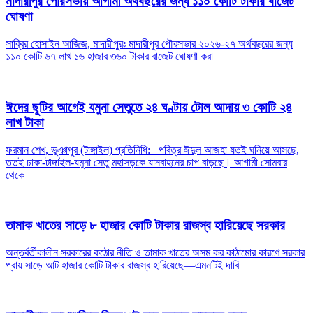
মাদারীপুর পৌরসভায় আগামী অর্থবছরের জন্য ১১০ কোটি টাকার বাজেট
ঘোষণা
সাব্বির হোসাইন আজিজ, মাদারীপুরঃ মাদারীপুর পৌরসভার ২০২৬-২৭ অর্থবছরের জন্য
১১০ কোটি ৬৭ লাখ ১৬ হাজার ৩৬০ টাকার বাজেট ঘোষণা করা
ঈদের ছুটির আগেই যমুনা সেতুতে ২৪ ঘণ্টায় টোল আদায় ৩ কোটি ২৪
লাখ টাকা
ফরমান শেখ, ভূঞাপুর (টাঙ্গাইল) প্রতিনিধি: পবিত্র ঈদুল আজহা যতই ঘনিয়ে আসছে,
ততই ঢাকা-টাঙ্গাইল-যমুনা সেতু মহাসড়কে যানবাহনের চাপ বাড়ছে। আগামী সোমবার
থেকে
তামাক খাতের সাড়ে ৮ হাজার কোটি টাকার রাজস্ব হারিয়েছে সরকার
অন্তর্বর্তীকালীন সরকারের কঠোর নীতি ও তামাক খাতের অসম কর কাঠামোর কারণে সরকার
প্রায় সাড়ে আট হাজার কোটি টাকার রাজস্ব হারিয়েছে—এমনটিই দাবি