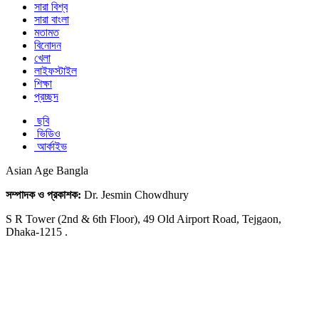
সারা বিশ্ব
সারা বাংলা
মতামত
বিনোদন
খেলা
লাইফস্টাইল
শিক্ষা
প্রচ্ছদ
ছবি
ভিডিও
আর্কাইভ
Asian Age Bangla
সম্পাদক ও প্রকাশক:
Dr. Jesmin Chowdhury
S R Tower (2nd & 6th Floor), 49 Old Airport Road, Tejgaon,
Dhaka-1215 .