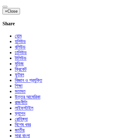
×
Close
Share
হোম
হলিউড
বলিউড
ঢালিউড
টালিউড
মুভিজ
ক্রিকেট
ফুটবল
বিজ্ঞান ও প্রযুক্তি
শিক্ষা
মতামত
উত্তর আমেরিকা
রাজনীতি
লাইফস্টাইল
ফ্যাশন
রোহিঙ্গ্যা
বিশেষ খবর
জাতীয়
সারা বাংলা