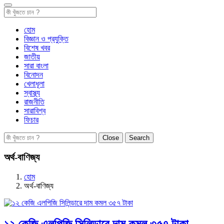
হোম
বিজ্ঞান ও প্রযুক্তি
বিশেষ খবর
জাতীয়
সারা বাংলা
বিনোদন
খেলাধূলা
স্বাস্থ্য
রাজনীতি
সারাবিশ্ব
ফিচার
Close
Search
অর্থ-বাণিজ্য
হোম
অর্থ-বাণিজ্য
১২ কেজি এলপিজি সিলিন্ডারে দাম কমল ৩৫৭ টাকা