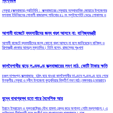
স্বপ্নভঙ্গ
পেকুয়া (কক্সবাজার) প্রতিনিধি : ​কক্সবাজারের পেকুয়ায় অস্বাভাবিক জোয়ারে উপজেলার
মগনামা ইউনিয়নের সোনালী বাজারস্থ পাউবোর ৪১ নং স্লুইসগেইট ভেঙে লোকালয় ও
আগামী বাজেটে ব্যবসায়ীদের জন্য খড়্গ আসবে না: বাণিজ্যমন্ত্রী
আগামী বাজেটে ব্যবসায়ীদের জন্য কোনো খড়্গ আসবে না বলে জানিয়েছেন বাণিজ্য ও
শিল্পমন্ত্রী খন্দকার আবদুল মুক্তাদির। তিনি বলেন, রাজস্বের শৃঙ্খলা
কালবৈশাখীর ঝড়ে লণ্ডভণ্ড কক্সবাজারের লবণ মাঠ, কোটি টাকার ক্ষতি
চঞ্চল দাশগুপ্ত,কক্সবাজার: হঠাৎ বয়ে যাওয়া কালবৈশাখীর তাণ্ডবে লণ্ডভণ্ড হয়ে গেছে
উপকূলীয় পেকুয়া ও দ্বীপ উপজেলা কুতুবদিয়ার বিস্তীর্ণ লবণ মাঠ।মঙ্গলবার (ভোররাত)
যুদ্ধে বাধাগ্রস্থ হতে পারে বৈদেশিক আয়
ইরানে ইসরায়েল ও যুক্তরাষ্ট্রের যৌথ হামলা কেন্দ্র করে অশান্ত গোটা মধ্যপ্রাচ্য। এ
অস্থিরতা দীর্ঘস্থায়ী হলে সংকীর্ণ হবে বাংলাদেশের শ্রমবাজার। চাপ