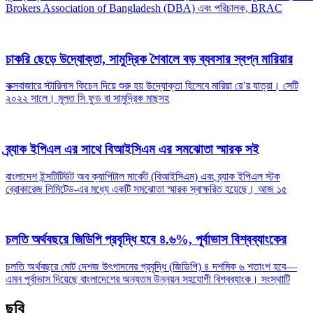
Brokers Association of Bangladesh (DBA) এবং পরিচালক, BRAC
চাকরি ছেড়ে উদ্যোক্তা, সামুদ্রিক শৈবালে বড় ব্যবসার স্বপ্ন মারিয়ার
কক্সবাজারে স্টারিনাস কিচেন দিয়ে শুরু হয় উদ্যোক্তা হিসেবে মারিয়া রে’র যাত্রা। সেটি
২০২২ সালে। মূলত সি ফুড বা সামুদ্রিক মাছসহ
ব্র্যাক ইপিএল এর সাথে বিআইসিএম এর সমঝোতা স্মারক সই
বাংলাদেশ ইন্সটিটিউট অব ক্যাপিটাল মার্কেট (বিআইসিএম) এবং ব্র্যাক ইপিএল স্টক
ব্রোকারেজ লিমিটেড-এর মধ্যে একটি সমঝোতা স্মারক স্বাক্ষরিত হয়েছে। আজ ১৫
চলতি অর্থবছরে জিডিপি প্রবৃদ্ধি হবে ৪.৬%, পূর্বাভাস বিশ্বব্যাংকের
চলতি অর্থবছরে মোট দেশজ উৎপাদনের প্রবৃদ্ধি (জিডিপি) ৪ দশমিক ৬ শতাংশ হবে—
এমন পূর্বাভাস দিয়েছে বাংলাদেশের অন্যতম উন্নয়ন সহযোগী বিশ্বব্যাংক। সংস্থাটি
ছবি