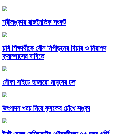
শ্রীলঙ্কায় রাজনৈতিক সংকট
চবি শিক্ষার্থীকে যৌন নিপীড়নের বিচার ও নিরাপদ
ক্যাম্পাসের দাবিতে
নৌকা বাইচে হাজারো মানুষের ঢল
উৎপাদন খরচ নিয়ে কৃষকের চোঁখে শঙ্কা