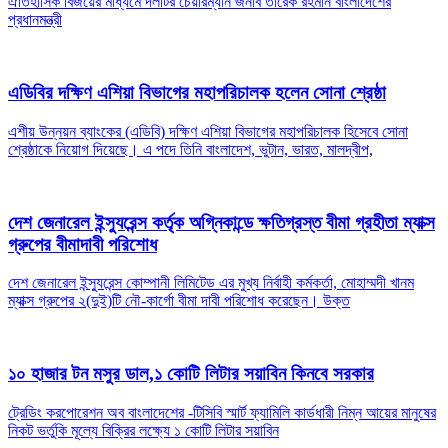
ঐতিহাসিক বিজয়ের মাধ্যমে দলটির চেয়ারম্যান জনাব তারেক রহমান বাংলাদেশের
প্রধানমন্ত্রী
এডিবির দক্ষিণ এশিয়া বিভাগের মহাপরিচালক হলেন সোনা শ্রেষ্ঠা
এশীয় উন্নয়ন ব্যাংকের (এডিবি) দক্ষিণ এশিয়া বিভাগের মহাপরিচালক হিসেবে সোনা
শ্রেষ্ঠাকে নিয়োগ দিয়েছে। এ পদে তিনি বাংলাদেশ, ভুটান, ভারত, মালদ্বীপ,
দেশ জেনারেল ইন্স্যুরেন্স কর্তৃক অগ্নিকান্ডে ক্ষতিগ্রস্ত বীমা গ্রহীতা ম্যাক্স
গ্রুপের বীমাদাবী পরিশোধ
দেশ জেনারেল ইন্স্যুরেন্স কোম্পানী লিমিটেড এর মুখ্য নির্বাহী কর্মকর্তা, মোহাম্মদী খানম
ম্যাক্স গ্রুপের ২(দুই)টি নৌ-কার্গো বীমা দাবী পরিশোধ করেছেন। উক্ত
১০ হাজার টন মসুর ডাল,১ কোটি লিটার সয়াবিন কিনবে সরকার
ট্রেডিং করপোরেশন অব বাংলাদেশের -টিসিবি স্মার্ট ফ্যামিলি কার্ডধারী নিম্ন আয়ের মানুষের
নিকট ভর্তুকি মূল্যে বিক্রির লক্ষ্যে ১ কোটি লিটার সয়াবিন