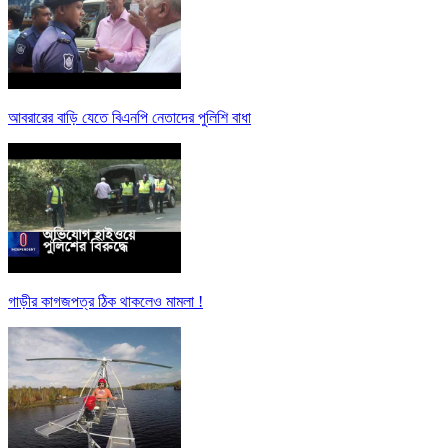
আবরারের বাড়ি যেতে বিএনপি নেতাদের পুলিশি বাধা
গাড়ীর কাগজপত্র ঠিক থাকলেও মামলা !