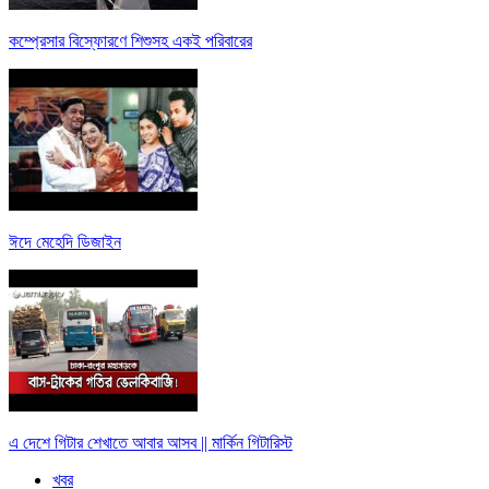
কম্প্রেসার বিস্ফোরণে শিশুসহ একই পরিবারের
ঈদে মেহেদি ডিজাইন
এ দেশে গিটার শেখাতে আবার আসব || মার্কিন গিটারিস্ট
খবর