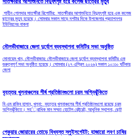
সাতক্ষীরার আশাশুনিতে বিদ্যুৎপৃষ্ট হয়ে কলেজ ছাত্রের মৃত্যু
শাহীন গোলদার সাতক্ষীরা রিপোর্টার: সাতক্ষীরার আশাশুনিতে বিদ্যুৎপৃষ্ট হয়ে এক কলেজ
ছাত্রের মৃত্যু হয়েছে। সোমবার সকাল সাড়ে দশটার দিকে উপজেলার প্রতাপনগর
ইউনিয়নের নাকনা
মৌলভীবাজারে জেলা দুর্যোগ ব্যবস্থাপনা কমিটির সভা অনুষ্ঠিত
মোনায়েম খান, মৌলভীবাজার: মৌলভীবাজারে জেলা দুর্যোগ ব্যবস্থাপনা কমিটির এক
গুরুত্বপূর্ণ সভা অনুষ্ঠিত হয়েছে। সোমবার (২৭ এপ্রিল ২০২৬) সকাল ১০:৩০ ঘটিকায়
জেলা
বৃহত্তর খুলনাঞ্চলের শীর্ষ প্রতিষ্ঠানগুলো চরম অগ্নিঝুঁকিতে
বি এম রাকিব হাসান, খুলনা: বৃহত্তর খুলনাঞ্চলের শীর্ষ প্রতিষ্ঠানগুলো রয়েছে চরম
অগ্নিঝুঁকিতে। সহ¯্রাধিক মান সম্মত হোটেল রেষ্টুরেন্ট, আধুনিক স্থাপনা, ছোট
পেকুয়ায় জোয়ারের তোড়ে বিধ্বস্ত স্লুইসগেইট: হাজারো লবণ চাষির