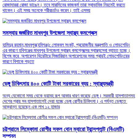
রোজাদাররা রোজা ভাঙেন। তবে সারাদিনের কাজকর্ম তারা স্বাভাবিক নিয়মেই করতে
থাকেন। এই সময় অনেকে শরীরচর্চাও করেন। তাই এসময়
সমস্যায় জর্জরিত মাধবপুর উপজেলা স্বাস্থ্য কমপ্লেক্স
হামিদুর রহমান,মাধবপুর(হবিগঞ্জ): লোকবল সংকট, প্রয়োজনীয় যন্ত্রপাতি ও লোডশেডিং
এর কারণে হবিগঞ্জের মাধবপুর উপজেলা স্বাস্থ্য কমপ্লেক্সের স্বাস্থ্যসেবা ব্যাহত হচ্ছে।
বিশেষ করে অপারেশন থিয়েটারে সিজারিয়ান অপারেশনের সময় প্রায়ই লোডশেডিংয়ের
কারণে বিপাকে পড়তে
ডেঙ্গু চিকিৎসায় ৪০০ কোটি টাকা সরকারের ব্যয় : স্বাস্থ্যমন্ত্রী
অন্য যেকোনো সময় থেকে ভয়াবহ রূপ আকার ধারণ করেছে ডেঙ্গু। সরকারী হাসপাতালসহ
দেশের প্রায় সব হাসপাতালেই দেয়া হচ্ছে ডেঙ্গু রোগীর চিকিৎসা। এ পর্যন্ত ডেঙ্গুতে
আক্রান্ত হয়েছেন এক লাখ ১২ হাজার
চট্টগ্রামে লিম্ফোমা রোগীর সফল বোন ম্যারো ট্রান্সপ্লান্ট (বিএমটি)
সম্পন্ন