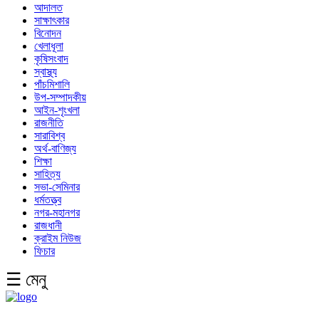
আদালত
সাক্ষাৎকার
বিনোদন
খেলাধূলা
কৃষিসংবাদ
স্বাস্থ্য
পাঁচমিশালি
উপ-সম্পাদকীয়
আইন-শৃংখলা
রাজনীতি
সারাবিশ্ব
অর্থ-বাণিজ্য
শিক্ষা
সাহিত্য
সভা-সেমিনার
ধর্মতত্ত্ব
নগর-মহানগর
রাজধানী
ক্রাইম নিউজ
ফিচার
☰ মেনু
English