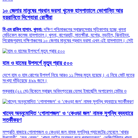
১০ জেলার মানুষের প্রধান ভরসা খুমেক হাসপাতালে ভোগান্তি আর
হয়রানিতে দিশেহারা রোগীরা
বি এম রাকিব হাসান, খুলনা:
দক্ষিণ পশ্চিমাঞ্চলের স্বাস্থ্যসেবার সূতিকাগার হচ্ছে খুলনা
মেডিকেল কলেজ হাসপাতাল। খুলনা, বাগেরহাট, সাতক্ষীরা, যশোর, নড়াইল, ঝিনাইদহ,
পিরোজপুরসহ দক্ষিণাঞ্চলের ১০ জেলার মানুষের প্রধান ভরসা এখন এই হাসপাতাল। সেই
হাম ও হামের উপসর্গে মৃত্যু প্রায় ৫০০
দেশে হাম ও হাম রোগের উপসর্গ নিয়ে আরও ১১ শিশুর মৃত্যু হয়েছে। এ নিয়ে মোট মৃতের
সংখ্যা দাঁড়িয়েছে ৪৯৯ জনে।
শুক্রবার (২২ মে) বিকেলে স্বাস্থ্য অধিদপ্তরের হেলথ ইমার্জেন্সি অপারেশন সেন্টার ও
খাদ্যে অননুমোদিত ‘গোলাপজল’ ও ‘কেওড়া জল’ নামক সুগন্ধি ব্যবহারে
সতর্কীকরণ
সম্প্রতি বাজারে গোলাপজল ও কেওড়া জল নামক সুগন্ধির প্যাকেটের লেবেলে ‘খাবার
উপযোগী’, ‘ফুড গ্রেড’, ‘খাদ্য আইন অনুসরণ করে প্রস্তুতকৃত’, ভেজিটেরিয়ান খাদ্য