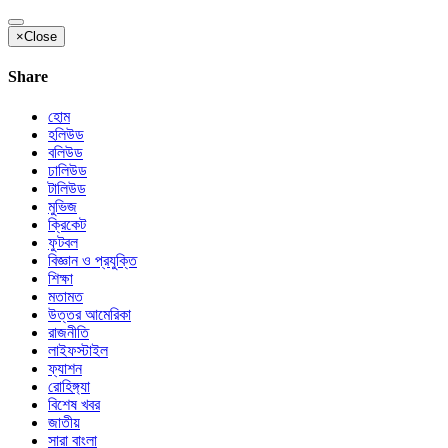
×
Close
Share
হোম
হলিউড
বলিউড
ঢালিউড
টালিউড
মুভিজ
ক্রিকেট
ফুটবল
বিজ্ঞান ও প্রযুক্তি
শিক্ষা
মতামত
উত্তর আমেরিকা
রাজনীতি
লাইফস্টাইল
ফ্যাশন
রোহিঙ্গ্যা
বিশেষ খবর
জাতীয়
সারা বাংলা