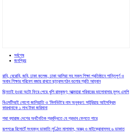
সর্বশেষ
জনপ্রিয়
রাবি, বেরোবি, জবি, ঢাকা কলেজ, ঢাকা আলিয়া সহ সকল শিক্ষা প্রতিষ্ঠানে শান্তিপূর্ণ ও
অবাধ শিক্ষার পরিবেশ বজায় রাখতে ছাত্রসংগঠন গুলোর প্রতি আহ্বান
ছিনতাই হওয়া অটো ফিরে পেয়ে খুশি রামকৃষ্ণ; আত্মহারা পরিবারের ভালোবাসায় মুগ্ধ এসপি
বিএসটিআই লোগো জালিয়াতি ও 'মিলভিটা'র নাম অনুকরণ: সাটুরিয়ায় আইসক্রিম
কারখানাকে ১ লাখ টাকা জরিমানা
পদ্মা ব্যারাজ দেশের অর্থনৈতিক প্রবৃদ্ধিতে যে প্রভাব ফেলতে পারে
রূপগঞ্জে রিসোর্টে সংঘবদ্ধ ডাকাতি লুণ্ঠিত মালামাল, অস্ত্র ও মাইক্রোবাসসহ ৬ ডাকাত