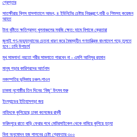
গ্রেপ্তার
সাতক্ষীরায় ব্লিস হাসপাতালে আগুন, ৪ ইউনিটের চেষ্টায় নিয়ন্ত্রণে,নারী ও শিশুসহ কয়েজন
আহত
টানা বৃষ্টিতে ক্ষতিগ্রস্ত খুলনাঞ্চলের সবজি ক্ষেত: দামে বিপাকে ক্রেতারা
জুলাই গণ-অভ্যুত্থানের চেতনা ধারণ করে বৈষম্যহীন গণতান্ত্রিক বাংলাদেশ গড়ে তুলতে
হবে : ঢাবি উপাচার্য
মুখ সামলান! নয়তো শরীর সামলাতে পারবেন না - এমপি আনিসুর রহমান
মানুষ গড়ার কারিগরদের আর্তনাদ
নবদম্পতির ভূমিকায় চঞ্চল-শাওন
চাকমা নৃগোষ্ঠীর তিন দিনের ‘বিজু’ উৎসব শুরু
ইংল্যান্ডের ইতিহাসগড়া জয়
নাহিদকে কুপিয়েছে ঢাকা কলেজের রাব্বী
ফরিদপুরে রাতে বাড়ি ফেরার পথে মোটরসাইকেল থেকে নামিয়ে কুপিয়ে হত্যা
বিনা অনুমোদন হজ পালনের চেষ্টা গ্রেফতার ৩০০