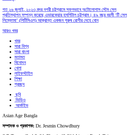
গত ২৬ জুলাই, ২০২৩ বন্দর নগরী চট্টগ্রামে সফলভাবে অটোলোগাস স্টেম সেল
প্রতিস্থাপন সম্পন্ন করেছে এভারকেয়ার হসপিটাল চট্টগ্রাম। ৪৯ বছর বয়সী ‘টি সেল
লিম্ফোমা’ (পিটিসিএল) আক্রান্ত একজন পুরুষ রোগীর দেহে বোন
আরও খবর
খবর
সারা বিশ্ব
সারা বাংলা
মতামত
বিনোদন
খেলা
লাইফস্টাইল
শিক্ষা
প্রচ্ছদ
ছবি
ভিডিও
আর্কাইভ
Asian Age Bangla
সম্পাদক ও প্রকাশক:
Dr. Jesmin Chowdhury