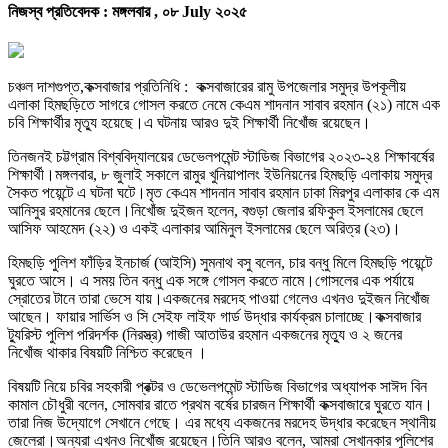
নিজস্ব প্রতিবেদক :
মঙ্গলবার , ০৮ July ২০২৫
চঞ্চল দাশগুপ্ত,কক্সবাজার প্রতিনিধি : কক্সবাজারের রামু উপজেলার সমুদ্র উপকূলীয়
এলাকা হিমছড়িতে সাগরে গোসল করতে নেমে কেএম শাদনান সাবাব রহমান (২১) নামে এক
চবি শিক্ষার্থীর মৃত্যু হয়েছে।এ ঘটনায় আরও দুই শিক্ষার্থী নিখোঁজ রয়েছেন।
তিনজনই চট্টগ্রাম বিশ্ববিদ্যালয়ের ডেভেলপমেন্ট স্টাডিজ বিভাগের ২০২৩-২৪ শিক্ষাবর্ষের
শিক্ষার্থী।মঙ্গলবার, ৮ জুলাই সকালে রামুর খুনিয়াপালং ইউনিয়নের হিমছড়ি এলাকায় সমুদ্র
সৈকত পয়েন্টে এ ঘটনা ঘটে।মৃত কেএম শাদনান সাবাব রহমান ঢাকা মিরপুর এলাকার কে এম
আনিসুর রহমানের ছেলে।নিখোঁজ দুইজন হলেন, বগুড়া জেলার রফিকুল ইসলামের ছেলে
আসিফ আহমেদ (২২) ও একই এলাকার আমিনুল ইসলামের ছেলে অরিত্র (২৩)।
হিমছড়ি পুলিশ ফাঁড়ির ইনচার্জ (আইসি) সুমনাথ বসু বলেন, চার বন্ধু মিলে হিমছড়ি পয়েন্টে
ঘুরতে আসে। এ সময় তিন বন্ধু এক সঙ্গে গোসল করতে নামে।গোসলের এক পর্যায়ে
স্রোতের টানে তারা ভেসে যায়।একজনের মরদেহ পাওয়া গেলেও এখনও দুইজন নিখোঁজ
আছেন। ফায়ার সার্ভিস ও সি সেইফ লাইফ গার্ড উদ্ধার কার্যক্রম চালাচ্ছে।কক্সবাজার
ট্যুরিস্ট পুলিশ পরিদর্শক (নিরস্ত্র) গাজী আতাউর রহমান একজনের মৃত্যু ও ২ জনের
নিখোঁজ থাকার বিষয়টি নিশ্চিত করেছেন ।
বিষয়টি নিয়ে চবির সহকারী প্রক্টর ও ডেভেলপমেন্ট স্টাডিজ বিভাগের অধ্যাপক সাঈদ বিন
কামাল চৌধুরী বলেন, সোমবার রাতে প্রথম বর্ষের চারজন শিক্ষার্থী কক্সবাজারে ঘুরতে যান।
তারা নিজ উদ্যোগে সেখানে গেছে। এর মধ্যে একজনের মরদেহ উদ্ধার করেছেন স্থানীয়
জেলেরা।অন্যরা এখনও নিখোঁজ রয়েছেন।তিনি আরও বলেন, আমরা সেখানকার পুলিশের