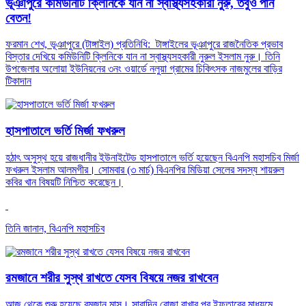
ভূঞাপুরে কমিউনিটি ক্লিনিকে যান না স্বাস্থ্যসহকারী নুরু, তবুও পান
বেতন!
ফরমান শেখ, ভূঞাপুরে (টাঙ্গাইল) প্রতিনিধি: টাঙ্গাইলের ভূঞাপুরে রাজনৈতিক প্রভাব
বিস্তার দেখিয়ে কমিউনিটি ক্লিনিকে যান না স্বাস্থ্যসহকারী নুরুল ইসলাম নুরু। তিনি
উপজেলার অলোয়া ইউনিয়নের ৩নং ওয়ার্ডে নলুয়া গ্রামের চিকিৎসক নাজমুলের বাড়ির
টিকাদান
হাসপাতালে ভর্তি মির্জা ফখরুল
হঠাৎ অসুস্থ হয়ে রাজধানীর ইউনাইটেড হাসপাতালে ভর্তি হয়েছেন বিএনপি মহাসচিব মির্জা
ফখরুল ইসলাম আলমগীর। সোমবার (৩ মার্চ) বিএনপির মিডিয়া সেলের সদস্য শায়রুল
কবির খান বিষয়টি নিশ্চিত করেছেন।
তিনি জানান, বিএনপি মহাসচিব
রমজানে শরীর সুস্থ রাখতে যেসব বিষয়ে নজর রাখবেন
আজ থেকে শুরু হয়েছে রমজান মাস। সারাদিন রোজা রাখার পর ইফতারের মাধ্যমে