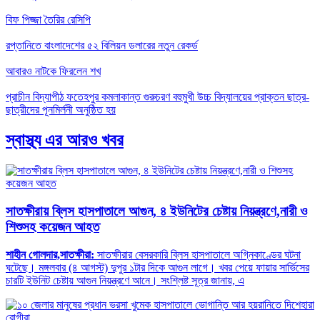
বিফ পিজ্জা তৈরির রেসিপি
রপ্তানিতে বাংলাদেশের ৫২ বিলিয়ন ডলারের নতুন রেকর্ড
আবারও নাটকে ফিরলেন শখ
প্রাচীন বিদ্যাপীঠ ফতেহপুর কমলাকান্ত গুরুচরণ বহুমুখী উচ্চ বিদ্যালয়ের প্রাক্তন ছাত্র-
ছাত্রীদের পূনমির্লনী অনুষ্ঠিত হয়
স্বাস্থ্য এর আরও খবর
সাতক্ষীরায় ব্লিস হাসপাতালে আগুন, ৪ ইউনিটের চেষ্টায় নিয়ন্ত্রণে,নারী ও
শিশুসহ কয়েজন আহত
শাহীন গোলদার,সাতক্ষীরা:
সাতক্ষীরার বেসরকারি ব্লিস হাসপাতালে অগ্নিকাণ্ডের ঘটনা
ঘটেছে। মঙ্গলবার (৪ আগস্ট) দুপুর ১টার দিকে আগুন লাগে। খবর পেয়ে ফায়ার সার্ভিসের
চারটি ইউনিট চেষ্টায় আগুন নিয়ন্ত্রণে আনে। সংশ্লিষ্ট সূত্র জানায়, এ