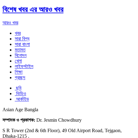
বিশেষ খবর এর আরও খবর
আরও খবর
খবর
সারা বিশ্ব
সারা বাংলা
মতামত
বিনোদন
খেলা
লাইফস্টাইল
শিক্ষা
প্রচ্ছদ
ছবি
ভিডিও
আর্কাইভ
Asian Age Bangla
সম্পাদক ও প্রকাশক:
Dr. Jesmin Chowdhury
S R Tower (2nd & 6th Floor), 49 Old Airport Road, Tejgaon,
Dhaka-1215 .