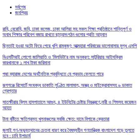
সর্বশেষ
জনপ্রিয়
রাবি, বেরোবি, জবি, ঢাকা কলেজ, ঢাকা আলিয়া সহ সকল শিক্ষা প্রতিষ্ঠানে শান্তিপূর্ণ ও
অবাধ শিক্ষার পরিবেশ বজায় রাখতে ছাত্রসংগঠন গুলোর প্রতি আহ্বান
ছিনতাই হওয়া অটো ফিরে পেয়ে খুশি রামকৃষ্ণ; আত্মহারা পরিবারের ভালোবাসায় মুগ্ধ এসপি
বিএসটিআই লোগো জালিয়াতি ও 'মিলভিটা'র নাম অনুকরণ: সাটুরিয়ায় আইসক্রিম
কারখানাকে ১ লাখ টাকা জরিমানা
পদ্মা ব্যারাজ দেশের অর্থনৈতিক প্রবৃদ্ধিতে যে প্রভাব ফেলতে পারে
রূপগঞ্জে রিসোর্টে সংঘবদ্ধ ডাকাতি লুণ্ঠিত মালামাল, অস্ত্র ও মাইক্রোবাসসহ ৬ ডাকাত
গ্রেপ্তার
সাতক্ষীরায় ব্লিস হাসপাতালে আগুন, ৪ ইউনিটের চেষ্টায় নিয়ন্ত্রণে,নারী ও শিশুসহ কয়েজন
আহত
টানা বৃষ্টিতে ক্ষতিগ্রস্ত খুলনাঞ্চলের সবজি ক্ষেত: দামে বিপাকে ক্রেতারা
জুলাই গণ-অভ্যুত্থানের চেতনা ধারণ করে বৈষম্যহীন গণতান্ত্রিক বাংলাদেশ গড়ে তুলতে
হবে : ঢাবি উপাচার্য