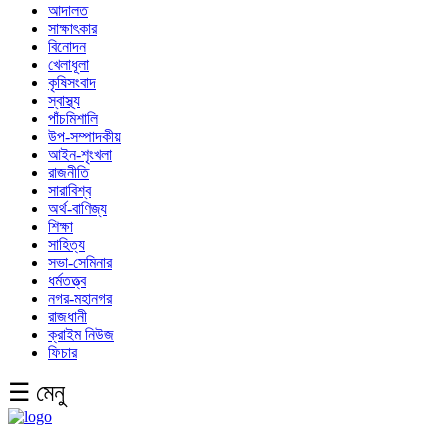
আদালত
সাক্ষাৎকার
বিনোদন
খেলাধূলা
কৃষিসংবাদ
স্বাস্থ্য
পাঁচমিশালি
উপ-সম্পাদকীয়
আইন-শৃংখলা
রাজনীতি
সারাবিশ্ব
অর্থ-বাণিজ্য
শিক্ষা
সাহিত্য
সভা-সেমিনার
ধর্মতত্ত্ব
নগর-মহানগর
রাজধানী
ক্রাইম নিউজ
ফিচার
☰ মেনু
English