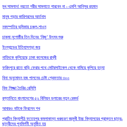
মুখ সামলান! নয়তো শরীর সামলাতে পারবেন না - এমপি আনিসুর রহমান
মানুষ গড়ার কারিগরদের আর্তনাদ
নবদম্পতির ভূমিকায় চঞ্চল-শাওন
চাকমা নৃগোষ্ঠীর তিন দিনের ‘বিজু’ উৎসব শুরু
ইংল্যান্ডের ইতিহাসগড়া জয়
নাহিদকে কুপিয়েছে ঢাকা কলেজের রাব্বী
ফরিদপুরে রাতে বাড়ি ফেরার পথে মোটরসাইকেল থেকে নামিয়ে কুপিয়ে হত্যা
বিনা অনুমোদন হজ পালনের চেষ্টা গ্রেফতার ৩০০
বিফ পিজ্জা তৈরির রেসিপি
রপ্তানিতে বাংলাদেশের ৫২ বিলিয়ন ডলারের নতুন রেকর্ড
আবারও নাটকে ফিরলেন শখ
প্রাচীন বিদ্যাপীঠ ফতেহপুর কমলাকান্ত গুরুচরণ বহুমুখী উচ্চ বিদ্যালয়ের প্রাক্তন ছাত্র-
ছাত্রীদের পূনমির্লনী অনুষ্ঠিত হয়