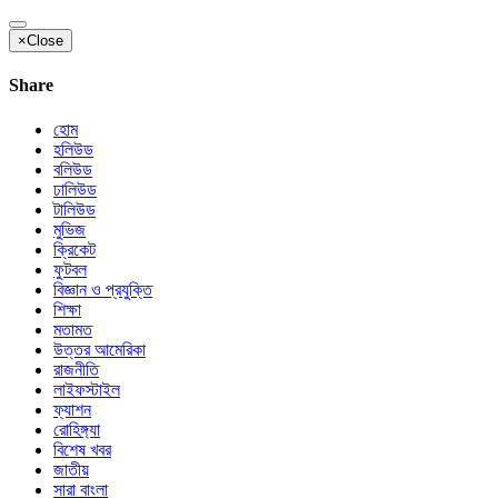
×
Close
Share
হোম
হলিউড
বলিউড
ঢালিউড
টালিউড
মুভিজ
ক্রিকেট
ফুটবল
বিজ্ঞান ও প্রযুক্তি
শিক্ষা
মতামত
উত্তর আমেরিকা
রাজনীতি
লাইফস্টাইল
ফ্যাশন
রোহিঙ্গ্যা
বিশেষ খবর
জাতীয়
সারা বাংলা