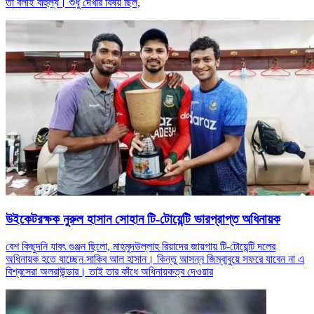
তা বলাই বাহুল্য। শুধু দেখার বিষয় ছিল,
উইকেটরক্ষক নুরুল হাসান সোহান টি-টোয়েন্টি ভারপ্রাপ্ত অধিনায়ক
বেশ কিছুদনি যাবৎ গুঞ্জন ছিলো, মাহমুদউল্লাহ রিয়াদের জায়গায় টি-টোয়েন্টি দলের
অধিনায়ক হতে যাচ্ছেন সাকিব আল হাসান। কিন্তু আসন্ন জিম্বাবুয়ে সফরে যাবেন না এ
বিশ্বসেরা অলরাউন্ডার। তাই তার কাঁধে অধিনায়কত্ব দেওয়ার