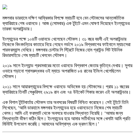
মঙ্গলবার ডারহামে দক্ষিণ আফ্রিকার বিপক্ষে ম্যাচটি হবে বেন স্টোকসের আন্তর্জাতিক
ক্যারিয়ারে শেষ ওয়ানডে। আজ (সোমবার) এক টুইটে এমন ঘোষণা দিয়েছেন ইংল্যান্ডের
তারকা অলরাউন্ডার।
ইংল্যান্ডের পক্ষে ১০৪টি ওয়ানডে খেলেছেন স্টোকস। ৩১ বছর বয়সী এই অলরাউন্ডার
নিজেকে কিংবদন্তির কাতারে নিয়ে গেছেন লর্ডসে ২০১৯ বিশ্বকাপের ফাইনালে ম্যাচসেরা
পারফরম্যান্স দেখিয়ে। মঙ্গলবার চেস্টার লি স্ট্রিটে নিজের হোম গ্রাউন্ড সিট ইউনিক
রিভারসাইডে শেষ ম্যাচটি খেলবেন স্টোকস।
২০১৯ সালে ইংল্যান্ড প্রথমবারের মতো ওয়ানডে বিশ্বকাপ জেতার কৃতিত্ব দেখায়। সুপার
ওভারে গড়ানো শ্বাসরুদ্ধকর ওই ম্যাচে অপরাজিত ৮৪ রানের ইনিংস খেলেছিলেন
স্টোকস।
২০১১ সালে আয়ারল্যান্ডের বিপক্ষে ওয়ানডে অভিষেক হয় স্টোকসের। প্রায় ১১ বছরের
ক্যারিয়ারে তিনটি সেঞ্চুরিসহ ২৯১৯ রান এবং ৭৪ উইকেট শিকার করেন এই অলরাউন্ডার।
এক বিশাল টুইটবার্তায় স্টোকস তার অবসরের বিষয়টি নিশ্চিত করেছেন। সেই টুইটে তিনি
লিখেছেন, ‘আমি ডারহামে মঙ্গলবার ইংল্যান্ডের হয়ে ওয়ানডেতে নিজের শেষ ম্যাচটি
খেলব। আমি এই ফরম্যাট থেকে অবসরে যাওয়ার সিদ্ধান্ত নিয়েছি। ‘আমার জন্য
সিদ্ধান্তটা ভীষণ কঠিন ছিল। ইংল্যান্ডের হয়ে আমার সতীর্থদের সঙ্গে খেলাটা আমি প্রতি
মিনিটই উপভোগ করেছি। আমাদের অবিশ্বাস্য এক ভ্রমণ ছিল।’