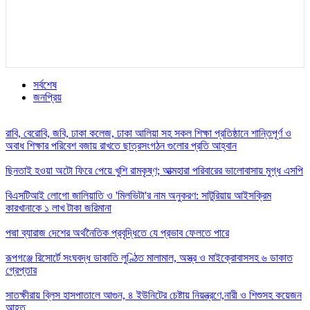
সর্বশেষ
জনপ্রিয়
রাবি, বেরোবি, জবি, ঢাকা কলেজ, ঢাকা আলিয়া সহ সকল শিক্ষা প্রতিষ্ঠানে শান্তিপূর্ণ ও
অবাধ শিক্ষার পরিবেশ বজায় রাখতে ছাত্রসংগঠন গুলোর প্রতি আহ্বান
ছিনতাই হওয়া অটো ফিরে পেয়ে খুশি রামকৃষ্ণ; আত্মহারা পরিবারের ভালোবাসায় মুগ্ধ এসপি
বিএসটিআই লোগো জালিয়াতি ও 'মিলভিটা'র নাম অনুকরণ: সাটুরিয়ায় আইসক্রিম
কারখানাকে ১ লাখ টাকা জরিমানা
পদ্মা ব্যারাজ দেশের অর্থনৈতিক প্রবৃদ্ধিতে যে প্রভাব ফেলতে পারে
রূপগঞ্জে রিসোর্টে সংঘবদ্ধ ডাকাতি লুণ্ঠিত মালামাল, অস্ত্র ও মাইক্রোবাসসহ ৬ ডাকাত
গ্রেপ্তার
সাতক্ষীরায় ব্লিস হাসপাতালে আগুন, ৪ ইউনিটের চেষ্টায় নিয়ন্ত্রণে,নারী ও শিশুসহ কয়েজন
আহত