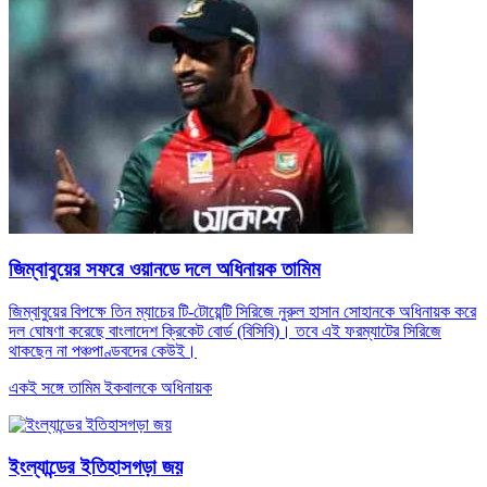
জিম্বাবুয়ের সফরে ওয়ানডে দলে অধিনায়ক তামিম
জিম্বাবুয়ের বিপক্ষে তিন ম্যাচের টি-টোয়েন্টি সিরিজে নুরুল হাসান সোহানকে অধিনায়ক করে
দল ঘোষণা করেছে বাংলাদেশ ক্রিকেট বোর্ড (বিসিবি)। তবে এই ফরম্যাটের সিরিজে
থাকছেন না পঞ্চপাণ্ডবদের কেউই।
একই সঙ্গে তামিম ইকবালকে অধিনায়ক
ইংল্যান্ডের ইতিহাসগড়া জয়