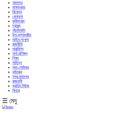
আদালত
সাক্ষাৎকার
বিনোদন
খেলাধূলা
কৃষিসংবাদ
স্বাস্থ্য
পাঁচমিশালি
উপ-সম্পাদকীয়
আইন-শৃংখলা
রাজনীতি
সারাবিশ্ব
অর্থ-বাণিজ্য
শিক্ষা
সাহিত্য
সভা-সেমিনার
ধর্মতত্ত্ব
নগর-মহানগর
রাজধানী
ক্রাইম নিউজ
ফিচার
☰ মেনু
English