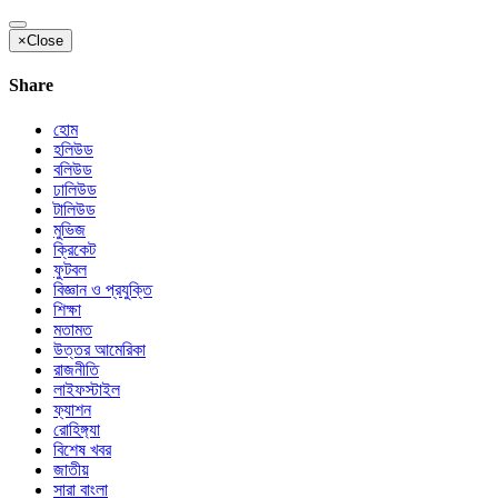
×
Close
Share
হোম
হলিউড
বলিউড
ঢালিউড
টালিউড
মুভিজ
ক্রিকেট
ফুটবল
বিজ্ঞান ও প্রযুক্তি
শিক্ষা
মতামত
উত্তর আমেরিকা
রাজনীতি
লাইফস্টাইল
ফ্যাশন
রোহিঙ্গ্যা
বিশেষ খবর
জাতীয়
সারা বাংলা