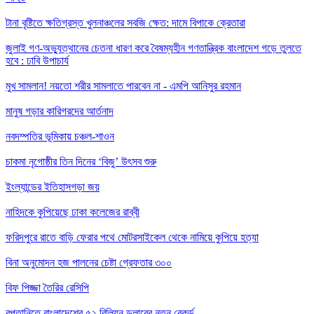
টানা বৃষ্টিতে ক্ষতিগ্রস্ত খুলনাঞ্চলের সবজি ক্ষেত: দামে বিপাকে ক্রেতারা
জুলাই গণ-অভ্যুত্থানের চেতনা ধারণ করে বৈষম্যহীন গণতান্ত্রিক বাংলাদেশ গড়ে তুলতে
হবে : ঢাবি উপাচার্য
মুখ সামলান! নয়তো শরীর সামলাতে পারবেন না - এমপি আনিসুর রহমান
মানুষ গড়ার কারিগরদের আর্তনাদ
নবদম্পতির ভূমিকায় চঞ্চল-শাওন
চাকমা নৃগোষ্ঠীর তিন দিনের ‘বিজু’ উৎসব শুরু
ইংল্যান্ডের ইতিহাসগড়া জয়
নাহিদকে কুপিয়েছে ঢাকা কলেজের রাব্বী
ফরিদপুরে রাতে বাড়ি ফেরার পথে মোটরসাইকেল থেকে নামিয়ে কুপিয়ে হত্যা
বিনা অনুমোদন হজ পালনের চেষ্টা গ্রেফতার ৩০০
বিফ পিজ্জা তৈরির রেসিপি
রপ্তানিতে বাংলাদেশের ৫২ বিলিয়ন ডলারের নতুন রেকর্ড