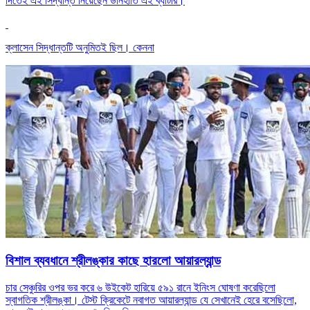
দিতেই এই সিদ্ধান্ত নিয়েছেন ডানহাতি এই ব্যাটার।
ক্লাসেন সিদ্ধান্তটি অনুমিতই ছিল। কেননা
বিশাল ব্যবধানে শ্রীলঙ্কার কাছে হারলো আয়ারল্যান্ড
চার সেঞ্চুরির ওপর ভর করে ৬ উইকেট হারিয়ে ৫৯১ রানে ইনিংস ঘোষণা করেছিলো
স্বাগতিক শ্রীলঙ্কা। টেস্ট ক্রিকেটে নবাগত আয়ারল্যান্ড যে সেখানেই হেরে বসেছিলো,