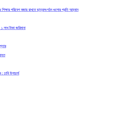
বাধ শিক্ষার পরিবেশ বজায় রাখতে ছাত্রসংগঠন গুলোর প্রতি আহ্বান
 ১ লাখ টাকা জরিমানা
প্তার
 আহত
: ঢাবি উপাচার্য