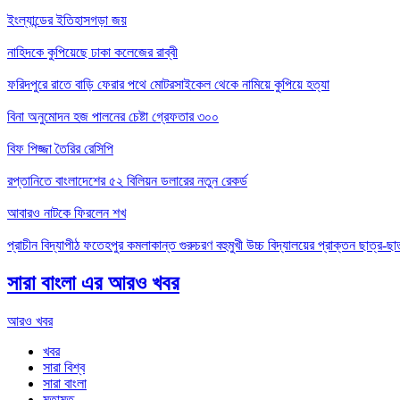
ইংল্যান্ডের ইতিহাসগড়া জয়
নাহিদকে কুপিয়েছে ঢাকা কলেজের রাব্বী
ফরিদপুরে রাতে বাড়ি ফেরার পথে মোটরসাইকেল থেকে নামিয়ে কুপিয়ে হত্যা
বিনা অনুমোদন হজ পালনের চেষ্টা গ্রেফতার ৩০০
বিফ পিজ্জা তৈরির রেসিপি
রপ্তানিতে বাংলাদেশের ৫২ বিলিয়ন ডলারের নতুন রেকর্ড
আবারও নাটকে ফিরলেন শখ
প্রাচীন বিদ্যাপীঠ ফতেহপুর কমলাকান্ত গুরুচরণ বহুমুখী উচ্চ বিদ্যালয়ের প্রাক্তন ছাত্র-ছাত্
সারা বাংলা এর আরও খবর
আরও খবর
খবর
সারা বিশ্ব
সারা বাংলা
মতামত