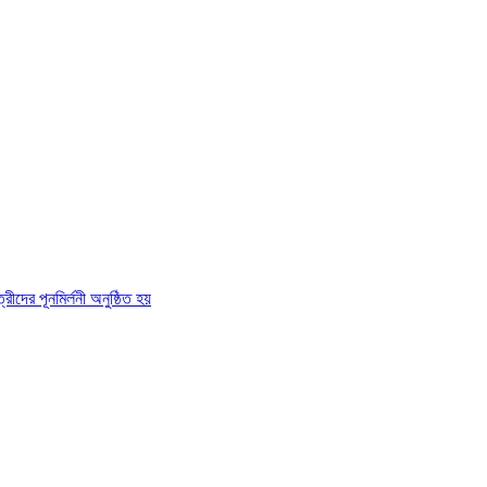
রীদের পূনমির্লনী অনুষ্ঠিত হয়