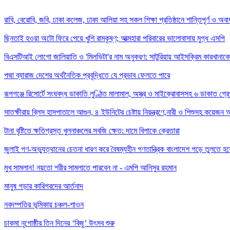
রাবি, বেরোবি, জবি, ঢাকা কলেজ, ঢাকা আলিয়া সহ সকল শিক্ষা প্রতিষ্ঠানে শান্তিপূর্ণ ও অ
ছিনতাই হওয়া অটো ফিরে পেয়ে খুশি রামকৃষ্ণ; আত্মহারা পরিবারের ভালোবাসায় মুগ্ধ এসপি
বিএসটিআই লোগো জালিয়াতি ও 'মিলভিটা'র নাম অনুকরণ: সাটুরিয়ায় আইসক্রিম কারখানাকে
পদ্মা ব্যারাজ দেশের অর্থনৈতিক প্রবৃদ্ধিতে যে প্রভাব ফেলতে পারে
রূপগঞ্জে রিসোর্টে সংঘবদ্ধ ডাকাতি লুণ্ঠিত মালামাল, অস্ত্র ও মাইক্রোবাসসহ ৬ ডাকাত গ্রে
সাতক্ষীরায় ব্লিস হাসপাতালে আগুন, ৪ ইউনিটের চেষ্টায় নিয়ন্ত্রণে,নারী ও শিশুসহ কয়েজন
টানা বৃষ্টিতে ক্ষতিগ্রস্ত খুলনাঞ্চলের সবজি ক্ষেত: দামে বিপাকে ক্রেতারা
জুলাই গণ-অভ্যুত্থানের চেতনা ধারণ করে বৈষম্যহীন গণতান্ত্রিক বাংলাদেশ গড়ে তুলতে হবে 
মুখ সামলান! নয়তো শরীর সামলাতে পারবেন না - এমপি আনিসুর রহমান
মানুষ গড়ার কারিগরদের আর্তনাদ
নবদম্পতির ভূমিকায় চঞ্চল-শাওন
চাকমা নৃগোষ্ঠীর তিন দিনের ‘বিজু’ উৎসব শুরু