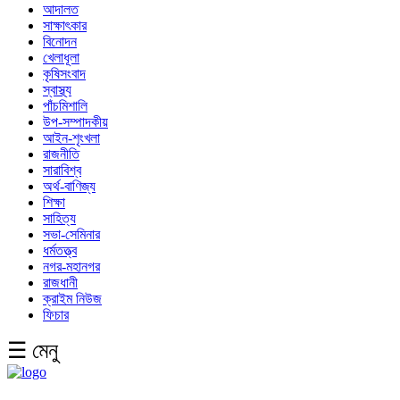
আদালত
সাক্ষাৎকার
বিনোদন
খেলাধূলা
কৃষিসংবাদ
স্বাস্থ্য
পাঁচমিশালি
উপ-সম্পাদকীয়
আইন-শৃংখলা
রাজনীতি
সারাবিশ্ব
অর্থ-বাণিজ্য
শিক্ষা
সাহিত্য
সভা-সেমিনার
ধর্মতত্ত্ব
নগর-মহানগর
রাজধানী
ক্রাইম নিউজ
ফিচার
☰ মেনু
English