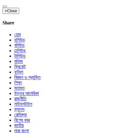
×
Close
Share
হোম
হলিউড
বলিউড
ঢালিউড
টালিউড
মুভিজ
ক্রিকেট
ফুটবল
বিজ্ঞান ও প্রযুক্তি
শিক্ষা
মতামত
উত্তর আমেরিকা
রাজনীতি
লাইফস্টাইল
ফ্যাশন
রোহিঙ্গ্যা
বিশেষ খবর
জাতীয়
সারা বাংলা