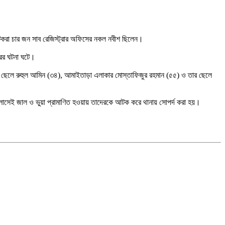
আটকরা চার জন সাব রেজিস্ট্রার অফিসের নকল নবীশ ছিলেন।
রির ঘটনা ঘটে।
র ছেলে রুহুল আমিন (৩৪), আমাইতাড়া এলাকার মোস্তাফিজুর রহমান (৫৫) ও তার ছেলে
এজলাসেই জাল ও ভুয়া প্রামাণিত হওয়ায় তাদেরকে আটক করে থানায় সোপর্দ করা হয়।