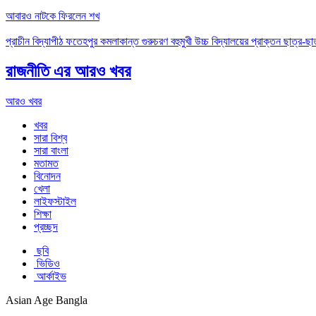
আবারও নাটকে ফিরলেন শখ
প্রাচীন বিদ্যাপীঠ ফতেহপুর কমলাকান্ত গুরুচরণ বহুমুখী উচ্চ বিদ্যালয়ের প্রাক্তন ছাত্র-ছাত্
রাজনীতি এর আরও খবর
আরও খবর
খবর
সারা বিশ্ব
সারা বাংলা
মতামত
বিনোদন
খেলা
লাইফস্টাইল
শিক্ষা
প্রচ্ছদ
ছবি
ভিডিও
আর্কাইভ
Asian Age Bangla