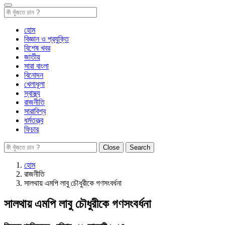
হোম
বিজ্ঞান ও প্রযুক্তি
বিশেষ খবর
জাতীয়
সারা বাংলা
বিনোদন
খেলাধূলা
স্বাস্থ্য
রাজনীতি
সারাবিশ্ব
ধর্মতত্ত্ব
ফিচার
Close
Search
হোম
রাজনীতি
সালথায় এমপি লাবু চৌধুরীকে গণসংবর্ধনা
সালথায় এমপি লাবু চৌধুরীকে গণসংবর্ধনা