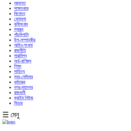
আদালত
সাক্ষাৎকার
বিনোদন
খেলাধূলা
কৃষিসংবাদ
স্বাস্থ্য
পাঁচমিশালি
উপ-সম্পাদকীয়
আইন-শৃংখলা
রাজনীতি
সারাবিশ্ব
অর্থ-বাণিজ্য
শিক্ষা
সাহিত্য
সভা-সেমিনার
ধর্মতত্ত্ব
নগর-মহানগর
রাজধানী
ক্রাইম নিউজ
ফিচার
☰ মেনু
English