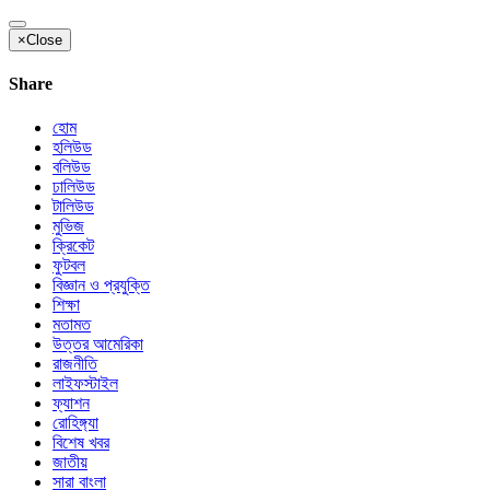
×
Close
Share
হোম
হলিউড
বলিউড
ঢালিউড
টালিউড
মুভিজ
ক্রিকেট
ফুটবল
বিজ্ঞান ও প্রযুক্তি
শিক্ষা
মতামত
উত্তর আমেরিকা
রাজনীতি
লাইফস্টাইল
ফ্যাশন
রোহিঙ্গ্যা
বিশেষ খবর
জাতীয়
সারা বাংলা