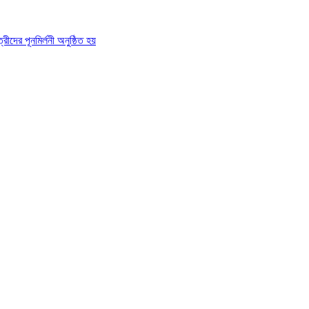
রীদের পূনমির্লনী অনুষ্ঠিত হয়