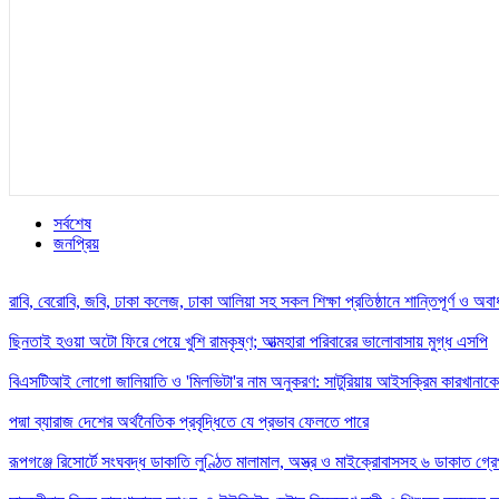
সর্বশেষ
জনপ্রিয়
রাবি, বেরোবি, জবি, ঢাকা কলেজ, ঢাকা আলিয়া সহ সকল শিক্ষা প্রতিষ্ঠানে শান্তিপূর্ণ ও অ
ছিনতাই হওয়া অটো ফিরে পেয়ে খুশি রামকৃষ্ণ; আত্মহারা পরিবারের ভালোবাসায় মুগ্ধ এসপি
বিএসটিআই লোগো জালিয়াতি ও 'মিলভিটা'র নাম অনুকরণ: সাটুরিয়ায় আইসক্রিম কারখানাকে
পদ্মা ব্যারাজ দেশের অর্থনৈতিক প্রবৃদ্ধিতে যে প্রভাব ফেলতে পারে
রূপগঞ্জে রিসোর্টে সংঘবদ্ধ ডাকাতি লুণ্ঠিত মালামাল, অস্ত্র ও মাইক্রোবাসসহ ৬ ডাকাত গ্রে