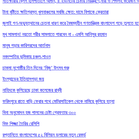
সাতক্ষীরায় ব্লিস হাসপাতালে আগুন, ৪ ইউনিটের চেষ্টায় নিয়ন্ত্রণে,নারী ও শিশুসহ কয়েজন
টানা বৃষ্টিতে ক্ষতিগ্রস্ত খুলনাঞ্চলের সবজি ক্ষেত: দামে বিপাকে ক্রেতারা
জুলাই গণ-অভ্যুত্থানের চেতনা ধারণ করে বৈষম্যহীন গণতান্ত্রিক বাংলাদেশ গড়ে তুলতে হবে 
মুখ সামলান! নয়তো শরীর সামলাতে পারবেন না - এমপি আনিসুর রহমান
মানুষ গড়ার কারিগরদের আর্তনাদ
নবদম্পতির ভূমিকায় চঞ্চল-শাওন
চাকমা নৃগোষ্ঠীর তিন দিনের ‘বিজু’ উৎসব শুরু
ইংল্যান্ডের ইতিহাসগড়া জয়
নাহিদকে কুপিয়েছে ঢাকা কলেজের রাব্বী
ফরিদপুরে রাতে বাড়ি ফেরার পথে মোটরসাইকেল থেকে নামিয়ে কুপিয়ে হত্যা
বিনা অনুমোদন হজ পালনের চেষ্টা গ্রেফতার ৩০০
বিফ পিজ্জা তৈরির রেসিপি
রপ্তানিতে বাংলাদেশের ৫২ বিলিয়ন ডলারের নতুন রেকর্ড