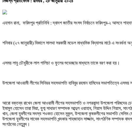
নিজস্ব প্রতিবেদক :
রবিবার , ২৮ জানুয়ারী ২০২৪
এহসান রানা, ফরিদপুর প্রতিনিধি : দ্বাদশ জাতীয় সংসদ নির্বাচনে ফরিদপুর-২ আসনে শাহদ
শনিবার (২৭ জানুয়ারী) বিকালে সালথা সরকারী মডেল মাধ্যমিক বিদ্যালয় মাঠে এ সংবর্
এসময় লাবু চৌধুরীকে লাল গালিচা ও ফুলের শুভেচ্ছার মাধ্যমে তাকে বরণ করা হয়।
উপজেলা আওয়ামী লীগের সিনিয়র সহসভাপতি হাবিবুর রহমান হামিদের সভাপতিত্বে এসময় সর
আরো বক্তব্য রাখেন জেলা আওয়ামী লীগের সহসভাপতি ও নগরকান্দা উপজেলা পরিষদের চেয়ারম
ইমামুল হোসেন তারা মিয়া, যুগ্ম সাধারণ সম্পাদক আব্দুল ওয়াহাব, গিয়াস উদ্দিন গিয়াস, 
খান, জেলা যুবলীগের সদস্য শওকত হোসেন মুকুল, উপজেলা কৃষকলীগের সভাপতি সেলিম মোল্য
উপজেলা যুবলীগের সাবেক সহসভাপতি খন্দকার শাহজাহান সাজ্জাদ, সাংগঠণিক সম্পাদক বা
সংগঠনের নেতৃবৃন্দ।