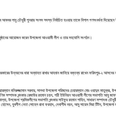
াব আকবর লাবু চৌধুরী পুনরায় সংসদ সদস্য নির্বাচিত হওয়ায় তাকে বিশাল গণসংবর্ধনা দিয়েছ
ধনা অনুষ্ঠানের আয়োজন করেন উপজেলা আওয়ামী লীগ ও তার সহযোগি সংগঠন।
কারের উন্নয়নের ধারা অব্যাহত রাখার আহবান জানিয়ে বক্তব্য রাখেন ফরিদপুর-২ আসনের ন
্যান মনিরুজ্জামান সরদার, সালথা উপজেলা পরিষদের চেয়ারম্যান মোঃ ওয়াদুদ মাতুব্বর, উপ
সাংগঠণিক সম্পাদক খন্দকার রেজাউর রহমান চয়ন, গট্টি ইউনিয়ন আওয়ামী লীগের সভাপতি আবু জা
া, উপজেলা শ্রমিকলীগের সভাপতি খন্দকার সাইফুর রহমান শাহিন, সাধারণ সম্পাদক চৌধুরী 
দল হোসেন, যুবলীগ নেতা সোহেল রানা ফরহাদ, দেবাশীষ নয়ন, আবু সায়েম মিয়া টিটন, উপজ