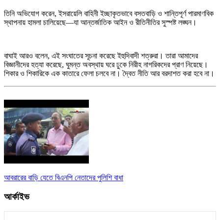
তিনি অভিযোগ করেন, ইসরায়েলি বাহিনী ইচ্ছাকৃতভাবে বসতবাড়ি ও শান্তিপূর্ণ পারমাণবিক
স্থাপনায় হামলা চালিয়েছে—যা আন্তর্জাতিক আইন ও রীতিনীতির সুস্পষ্ট লঙ্ঘন।
বাঘাই আরও বলেন, এই সংঘাতের সূচনা করেছে ইহুদিবাদী শত্রুরা। তারা আমাদের
বিজ্ঞানীদের হত্যা করেছে, ঘুমন্ত অবস্থায় ঘরে ঢুকে নিরীহ নাগরিকদের প্রাণ নিয়েছে।
শিকার ও শিকারিকে এক কাতারে ফেলা চলবে না। দ্বৈত নীতি আর বরদাশত করা হবে না।
আবরারের বাড়ি যেতে বিএনপি নেতাদের পুলিশি বাধা
আর্কাইভ