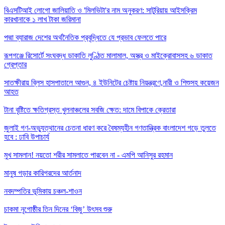
বিএসটিআই লোগো জালিয়াতি ও 'মিলভিটা'র নাম অনুকরণ: সাটুরিয়ায় আইসক্রিম
কারখানাকে ১ লাখ টাকা জরিমানা
পদ্মা ব্যারাজ দেশের অর্থনৈতিক প্রবৃদ্ধিতে যে প্রভাব ফেলতে পারে
রূপগঞ্জে রিসোর্টে সংঘবদ্ধ ডাকাতি লুণ্ঠিত মালামাল, অস্ত্র ও মাইক্রোবাসসহ ৬ ডাকাত
গ্রেপ্তার
সাতক্ষীরায় ব্লিস হাসপাতালে আগুন, ৪ ইউনিটের চেষ্টায় নিয়ন্ত্রণে,নারী ও শিশুসহ কয়েজন
আহত
টানা বৃষ্টিতে ক্ষতিগ্রস্ত খুলনাঞ্চলের সবজি ক্ষেত: দামে বিপাকে ক্রেতারা
জুলাই গণ-অভ্যুত্থানের চেতনা ধারণ করে বৈষম্যহীন গণতান্ত্রিক বাংলাদেশ গড়ে তুলতে
হবে : ঢাবি উপাচার্য
মুখ সামলান! নয়তো শরীর সামলাতে পারবেন না - এমপি আনিসুর রহমান
মানুষ গড়ার কারিগরদের আর্তনাদ
নবদম্পতির ভূমিকায় চঞ্চল-শাওন
চাকমা নৃগোষ্ঠীর তিন দিনের ‘বিজু’ উৎসব শুরু