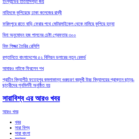
ইংল্যান্ডের ইতিহাসগড়া জয়
নাহিদকে কুপিয়েছে ঢাকা কলেজের রাব্বী
ফরিদপুরে রাতে বাড়ি ফেরার পথে মোটরসাইকেল থেকে নামিয়ে কুপিয়ে হত্যা
বিনা অনুমোদন হজ পালনের চেষ্টা গ্রেফতার ৩০০
বিফ পিজ্জা তৈরির রেসিপি
রপ্তানিতে বাংলাদেশের ৫২ বিলিয়ন ডলারের নতুন রেকর্ড
আবারও নাটকে ফিরলেন শখ
প্রাচীন বিদ্যাপীঠ ফতেহপুর কমলাকান্ত গুরুচরণ বহুমুখী উচ্চ বিদ্যালয়ের প্রাক্তন ছাত্র-
ছাত্রীদের পূনমির্লনী অনুষ্ঠিত হয়
সারাবিশ্ব এর আরও খবর
আরও খবর
খবর
সারা বিশ্ব
সারা বাংলা
মতামত