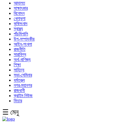
আদালত
সাক্ষাৎকার
বিনোদন
খেলাধূলা
কৃষিসংবাদ
স্বাস্থ্য
পাঁচমিশালি
উপ-সম্পাদকীয়
আইন-শৃংখলা
রাজনীতি
সারাবিশ্ব
অর্থ-বাণিজ্য
শিক্ষা
সাহিত্য
সভা-সেমিনার
ধর্মতত্ত্ব
নগর-মহানগর
রাজধানী
ক্রাইম নিউজ
ফিচার
☰ মেনু
English