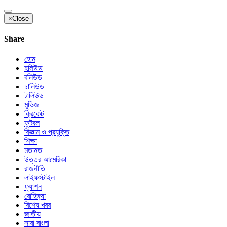
×
Close
Share
হোম
হলিউড
বলিউড
ঢালিউড
টালিউড
মুভিজ
ক্রিকেট
ফুটবল
বিজ্ঞান ও প্রযুক্তি
শিক্ষা
মতামত
উত্তর আমেরিকা
রাজনীতি
লাইফস্টাইল
ফ্যাশন
রোহিঙ্গ্যা
বিশেষ খবর
জাতীয়
সারা বাংলা