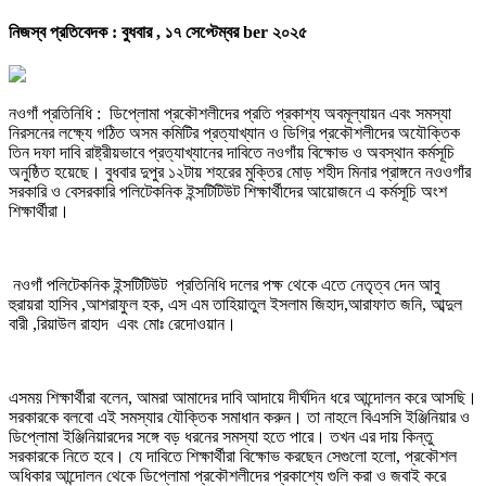
নিজস্ব প্রতিবেদক :
বুধবার , ১৭ সেপ্টেম্বর ber ২০২৫
নওগাঁ প্রতিনিধি : ডিপ্লোমা প্রকৌশলীদের প্রতি প্রকাশ্য অবমূল্যায়ন এবং সমস্যা
নিরসনের লক্ষ্যে গঠিত অসম কমিটির প্রত্যাখ্যান ও ডিগ্রি প্রকৌশলীদের অযৌক্তিক
তিন দফা দাবি রাষ্ট্রীয়ভাবে প্রত্যাখ্যানের দাবিতে নওগাঁয় বিক্ষোভ ও অবস্থান কর্মসূচি
অনুষ্ঠিত হয়েছে। বুধবার দুপুর ১২টায় শহরের মুক্তির মোড় শহীদ মিনার প্রাঙ্গনে নওওগাঁর
সরকারি ও বেসরকারি পলিটেকনিক ইন্সটিটিউট শিক্ষার্থীদের আয়োজনে এ কর্মসূচি অংশ
শিক্ষার্থীরা।
নওগাঁ পলিটেকনিক ইন্সটিটিউট প্রতিনিধি দলের পক্ষ থেকে এতে নেতৃত্ব দেন আবু
হুরায়রা হাসিব ,আশরাফুল হক, এস এম তাহিয়াতুল ইসলাম জিহাদ,আরাফাত জনি, আব্দুল
বারী ,রিয়াউল রাহাদ এবং মোঃ রেদোওয়ান।
এসময় শিক্ষার্থীরা বলেন, আমরা আমাদের দাবি আদায়ে দীর্ঘদিন ধরে আন্দোলন করে আসছি।
সরকারকে বলবো এই সমস্যার যৌক্তিক সমাধান করুন। তা নাহলে বিএসসি ইঞ্জিনিয়ার ও
ডিপ্লোমা ইঞ্জিনিয়ারদের সঙ্গে বড় ধরনের সমস্যা হতে পারে। তখন এর দায় কিন্তু
সরকারকে নিতে হবে। যে দাবিতে শিক্ষার্থীরা বিক্ষোভ করছেন সেগুলো হলো, প্রকৌশল
অধিকার আন্দোলন থেকে ডিপ্লোমা প্রকৌশলীদের প্রকাশ্যে গুলি করা ও জবাই করে