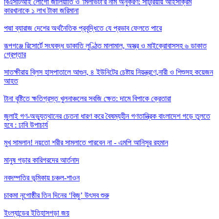
বিএসটিআই লোগো জালিয়াতি ও 'মিলভিটা'র নাম অনুকরণ: সাটুরিয়ায় আইসক্রিম
কারখানাকে ১ লাখ টাকা জরিমানা
পদ্মা ব্যারাজ দেশের অর্থনৈতিক প্রবৃদ্ধিতে যে প্রভাব ফেলতে পারে
রূপগঞ্জে রিসোর্টে সংঘবদ্ধ ডাকাতি লুণ্ঠিত মালামাল, অস্ত্র ও মাইক্রোবাসসহ ৬ ডাকাত
গ্রেপ্তার
সাতক্ষীরায় ব্লিস হাসপাতালে আগুন, ৪ ইউনিটের চেষ্টায় নিয়ন্ত্রণে,নারী ও শিশুসহ কয়েজন
আহত
টানা বৃষ্টিতে ক্ষতিগ্রস্ত খুলনাঞ্চলের সবজি ক্ষেত: দামে বিপাকে ক্রেতারা
জুলাই গণ-অভ্যুত্থানের চেতনা ধারণ করে বৈষম্যহীন গণতান্ত্রিক বাংলাদেশ গড়ে তুলতে
হবে : ঢাবি উপাচার্য
মুখ সামলান! নয়তো শরীর সামলাতে পারবেন না - এমপি আনিসুর রহমান
মানুষ গড়ার কারিগরদের আর্তনাদ
নবদম্পতির ভূমিকায় চঞ্চল-শাওন
চাকমা নৃগোষ্ঠীর তিন দিনের ‘বিজু’ উৎসব শুরু
ইংল্যান্ডের ইতিহাসগড়া জয়