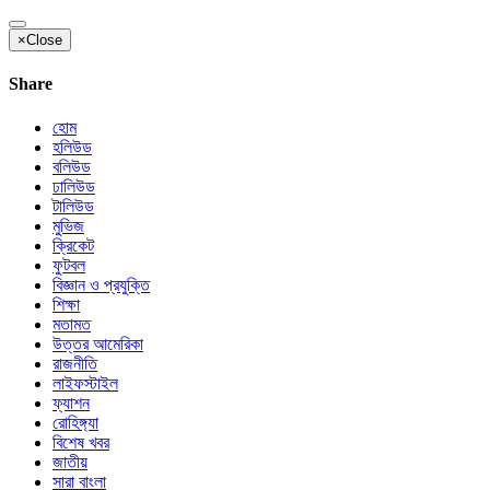
×
Close
Share
হোম
হলিউড
বলিউড
ঢালিউড
টালিউড
মুভিজ
ক্রিকেট
ফুটবল
বিজ্ঞান ও প্রযুক্তি
শিক্ষা
মতামত
উত্তর আমেরিকা
রাজনীতি
লাইফস্টাইল
ফ্যাশন
রোহিঙ্গ্যা
বিশেষ খবর
জাতীয়
সারা বাংলা