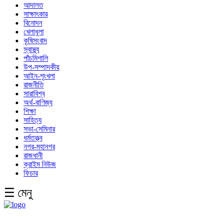
আদালত
সাক্ষাৎকার
বিনোদন
খেলাধূলা
কৃষিসংবাদ
স্বাস্থ্য
পাঁচমিশালি
উপ-সম্পাদকীয়
আইন-শৃংখলা
রাজনীতি
সারাবিশ্ব
অর্থ-বাণিজ্য
শিক্ষা
সাহিত্য
সভা-সেমিনার
ধর্মতত্ত্ব
নগর-মহানগর
রাজধানী
ক্রাইম নিউজ
ফিচার
☰ মেনু
English