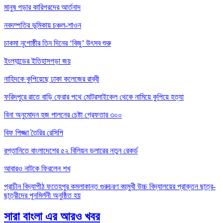
মানুষ গড়ার কারিগরদের আর্তনাদ
নবদম্পতির ভূমিকায় চঞ্চল-শাওন
চাকমা নৃগোষ্ঠীর তিন দিনের ‘বিজু’ উৎসব শুরু
ইংল্যান্ডের ইতিহাসগড়া জয়
নাহিদকে কুপিয়েছে ঢাকা কলেজের রাব্বী
ফরিদপুরে রাতে বাড়ি ফেরার পথে মোটরসাইকেল থেকে নামিয়ে কুপিয়ে হত্যা
বিনা অনুমোদন হজ পালনের চেষ্টা গ্রেফতার ৩০০
বিফ পিজ্জা তৈরির রেসিপি
রপ্তানিতে বাংলাদেশের ৫২ বিলিয়ন ডলারের নতুন রেকর্ড
আবারও নাটকে ফিরলেন শখ
প্রাচীন বিদ্যাপীঠ ফতেহপুর কমলাকান্ত গুরুচরণ বহুমুখী উচ্চ বিদ্যালয়ের প্রাক্তন ছাত্র-
ছাত্রীদের পূনমির্লনী অনুষ্ঠিত হয়
সারা বাংলা এর আরও খবর