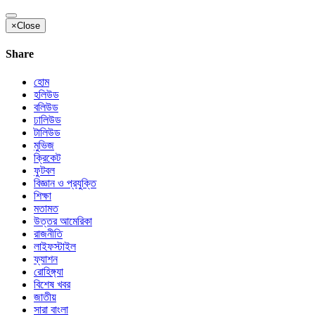
×
Close
Share
হোম
হলিউড
বলিউড
ঢালিউড
টালিউড
মুভিজ
ক্রিকেট
ফুটবল
বিজ্ঞান ও প্রযুক্তি
শিক্ষা
মতামত
উত্তর আমেরিকা
রাজনীতি
লাইফস্টাইল
ফ্যাশন
রোহিঙ্গ্যা
বিশেষ খবর
জাতীয়
সারা বাংলা