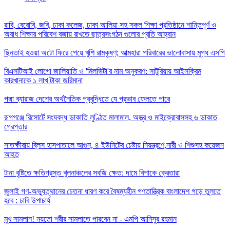
রাবি, বেরোবি, জবি, ঢাকা কলেজ, ঢাকা আলিয়া সহ সকল শিক্ষা প্রতিষ্ঠানে শান্তিপূর্ণ ও
অবাধ শিক্ষার পরিবেশ বজায় রাখতে ছাত্রসংগঠন গুলোর প্রতি আহ্বান
ছিনতাই হওয়া অটো ফিরে পেয়ে খুশি রামকৃষ্ণ; আত্মহারা পরিবারের ভালোবাসায় মুগ্ধ এসপি
বিএসটিআই লোগো জালিয়াতি ও 'মিলভিটা'র নাম অনুকরণ: সাটুরিয়ায় আইসক্রিম
কারখানাকে ১ লাখ টাকা জরিমানা
পদ্মা ব্যারাজ দেশের অর্থনৈতিক প্রবৃদ্ধিতে যে প্রভাব ফেলতে পারে
রূপগঞ্জে রিসোর্টে সংঘবদ্ধ ডাকাতি লুণ্ঠিত মালামাল, অস্ত্র ও মাইক্রোবাসসহ ৬ ডাকাত
গ্রেপ্তার
সাতক্ষীরায় ব্লিস হাসপাতালে আগুন, ৪ ইউনিটের চেষ্টায় নিয়ন্ত্রণে,নারী ও শিশুসহ কয়েজন
আহত
টানা বৃষ্টিতে ক্ষতিগ্রস্ত খুলনাঞ্চলের সবজি ক্ষেত: দামে বিপাকে ক্রেতারা
জুলাই গণ-অভ্যুত্থানের চেতনা ধারণ করে বৈষম্যহীন গণতান্ত্রিক বাংলাদেশ গড়ে তুলতে
হবে : ঢাবি উপাচার্য
মুখ সামলান! নয়তো শরীর সামলাতে পারবেন না - এমপি আনিসুর রহমান