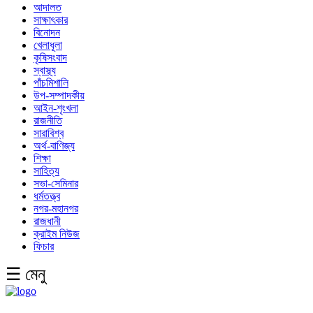
আদালত
সাক্ষাৎকার
বিনোদন
খেলাধূলা
কৃষিসংবাদ
স্বাস্থ্য
পাঁচমিশালি
উপ-সম্পাদকীয়
আইন-শৃংখলা
রাজনীতি
সারাবিশ্ব
অর্থ-বাণিজ্য
শিক্ষা
সাহিত্য
সভা-সেমিনার
ধর্মতত্ত্ব
নগর-মহানগর
রাজধানী
ক্রাইম নিউজ
ফিচার
☰ মেনু
English