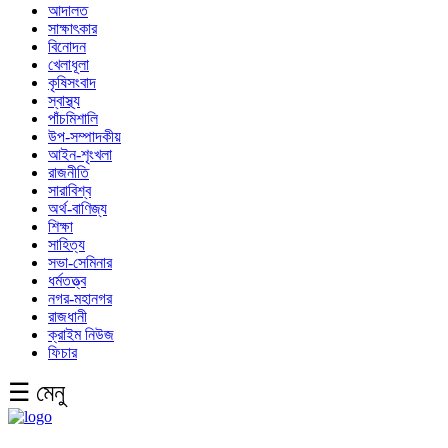
আদালত
সাক্ষাৎকার
বিনোদন
খেলাধূলা
কৃষিসংবাদ
স্বাস্থ্য
পাঁচমিশালি
উপ-সম্পাদকীয়
আইন-শৃংখলা
রাজনীতি
সারাবিশ্ব
অর্থ-বাণিজ্য
শিক্ষা
সাহিত্য
সভা-সেমিনার
ধর্মতত্ত্ব
নগর-মহানগর
রাজধানী
ক্রাইম নিউজ
ফিচার
☰ মেনু
English