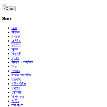
×
Close
Share
হোম
হলিউড
বলিউড
ঢালিউড
টালিউড
মুভিজ
ক্রিকেট
ফুটবল
বিজ্ঞান ও প্রযুক্তি
শিক্ষা
মতামত
উত্তর আমেরিকা
রাজনীতি
লাইফস্টাইল
ফ্যাশন
রোহিঙ্গ্যা
বিশেষ খবর
জাতীয়
সারা বাংলা