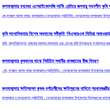
কলমাকান্দায় বনবেড়া এগ্রোইকোলজি লার্নিং সেন্টারে জলবায়ু সহনশীল কৃষ
মো,ফখরুল আলম খসরু, কলমাকান্দা (নেত্রকোনা) প্রতিনিধি: নেত্রকোনার কলমাকান্দা উপজ
কৃষি সাংবাদিকতায় বিশেষ অবদানের স্বীকৃতি ‘বিএআরএফ মিডিয়া অ্যাওয়ার
কৃষি, খাদ্যনিরাপত্তা, কৃষকের সমস্যা-সম্ভাবনা এবং দেশের কৃষি উন্নয়নকে গণমাধ্যমে গুর
কলমাকান্দায় কৃষকদের মাঝে নির্বাচিত স্থানীয় ধানজাতের বীজ বিতরণ
মো, ফখরুল আলম খসরু কলমাকান্দা (প্রতিনিধি) : নেত্রকোণার কলমাকান্দা উপজেলার তারা
কলমাকান্দায় ক্ষতিগ্রস্ত কৃষক-বর্গাচাষীদের ক্ষতিপূরনের দাবিতে প্রধানমন্ত্র
কলমাকান্দা (নেত্রকোণা) প্রতিনিধি : নেত্রকোনার কলমাকান্দা উপজেলার নিম্নাঞ্চলের ধানক্ষ