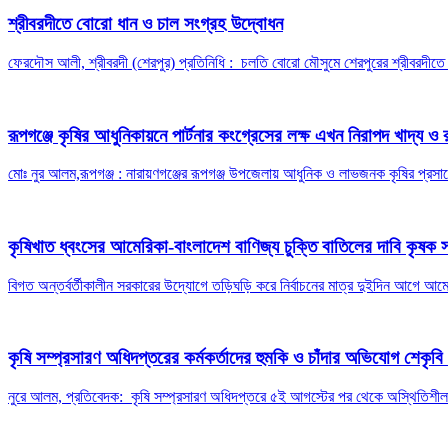
শ্রীবরদীতে বোরো ধান ও চাল সংগ্রহ উদ্বোধন
ফেরদৌস আলী, শ্রীবরদী (শেরপুর) প্রতিনিধি : চলতি বোরো মৌসুমে শেরপুরের শ্রীবরদী
রূপগঞ্জে কৃষির আধুনিকায়নে পার্টনার কংগ্রেসের লক্ষ এখন নিরাপদ খাদ্য ও 
মোঃ নুর আলম,রূপগঞ্জ : নারায়ণগঞ্জের রূপগঞ্জ উপজেলায় আধুনিক ও লাভজনক কৃষির প্রসারে 
কৃষিখাত ধ্বংসের আমেরিকা-বাংলাদেশ বাণিজ্য চুক্তি বাতিলের দাবি কৃষক
বিগত অন্তর্বর্তীকালীন সরকারের উদ্যোগে তড়িঘড়ি করে নির্বাচনের মাত্র দুইদিন আগে আমে
কৃষি সম্প্রসারণ অধিদপ্তরের কর্মকর্তাদের হুমকি ও চাঁদার অভিযোগ শেকৃবি 
নুরে আলম, প্রতিবেদক: কৃষি সম্প্রসারণ অধিদপ্তরে ৫ই আগস্টের পর থেকে অস্থিতিশীল