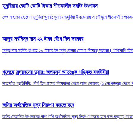
ডুমুরিয়ায় কোটি কোটি টাকার শীতকালীন সবজি উৎপাদন
শেখ মাহতাব হোসেন ডুমুরিয়া খুলনা: খুলনার ডুমুরিয়া উপজেলায় এ মৌসুমে শীতকালীন 
আলুর সর্বনিম্ন দাম ২২ টাকা বেঁধে দিল সরকার
আলুর দাম সহনীয় রাখতে ৫০ হাজার টন আলু কেনার ঘোষণা দিয়েছে সরকার। পাশাপাশি হিমাগার
খুলেছে সুন্দরবনের দুয়ার: জলদস্যু আতঙ্কে শঙ্কিত বনজীবীরা
সাতক্ষীরা প্রতিনিধি: দীর্ঘ তিন মাসের নিষেধাজ্ঞা শেষে আজ সোমবার (১ সেপ্টেম্বর) থেকে
জমির অর্থনৈতিক মূল্য নিরুপণ করতে হবে
জমির বৈজ্ঞানিক উপাদানের পাশাপাশি অর্থনৈতিক মূল্য নিরুপণ করতে হবে বলে মন্তব্য কর