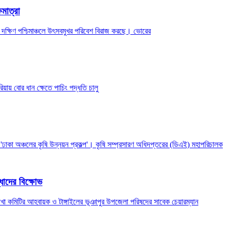
ষমাত্রা
 দক্ষিণ পশ্চিমাঞ্চলে উৎসবমুখর পরিবেশ বিরাজ করছে। ভোরের
রিয়ায় বোর ধান ক্ষেতে পাচিং পদ্ধতি চালু
ঢাকা অঞ্চলের কৃষি উন্নয়ন প্রকল্প'। কৃষি সম্প্রসারণ অধিদপ্তরের (ডিএই) মহাপরিচালক
্ধাদের বিক্ষোভ
 শাখা কমিটির আহবায়ক ও টাঙ্গাইলের ভূঞাপুর উপজেলা পরিষদের সাবেক চেয়ারম্যান