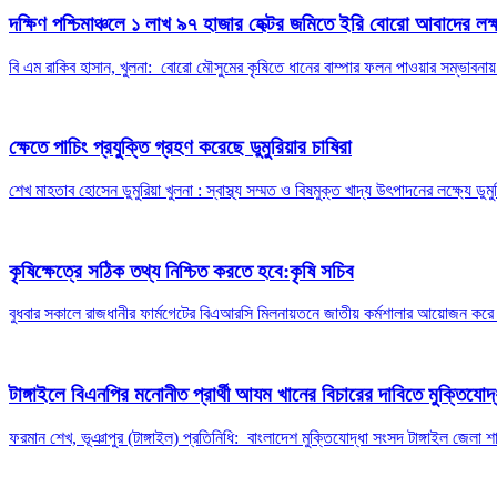
দক্ষিণ পশ্চিমাঞ্চলে ১ লাখ ৯৭ হাজার হেক্টর জমিতে ইরি বোরো আবাদের লক্
বি এম রাকিব হাসান, খুলনা: বোরো মৌসুমের কৃষিতে ধানের বাম্পার ফলন পাওয়ার সম্ভাবনায়
ক্ষেতে পাচিং প্রযুক্তি গ্রহণ করেছে ডুমুরিয়ার চাষিরা
শেখ মাহতাব হোসেন ডুমুরিয়া খুলনা : স্বাস্থ্য সম্মত ও বিষমুক্ত খাদ্য উৎপাদনের লক্ষ্যে ডুমু
কৃষিক্ষেত্রে সঠিক তথ্য নিশ্চিত করতে হবে:কৃষি সচিব
বুধবার সকালে রাজধানীর ফার্মগেটের বিএআরসি মিলনায়তনে জাতীয় কর্মশালার আয়োজন করে '
টাঙ্গাইলে বিএনপির মনোনীত প্রার্থী আযম খানের বিচারের দাবিতে মুক্তিযোদ
ফরমান শেখ, ভূঞাপুর (টাঙ্গাইল) প্রতিনিধি: বাংলাদেশ মুক্তিযোদ্ধা সংসদ টাঙ্গাইল জেলা