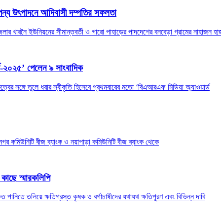
ি পন্য উৎপাদনে আদিবাসী দম্পতির সফলতা
েলার খারনৈ ইউনিয়নের সীমান্তবর্তী ও গারো পাহাড়ের পাদদেশের বনবেড়া গ্রামের নাহাজন হা
্ড-২০২৫’ পেলেন ৯ সাংবাদিক
ুত্বের সঙ্গে তুলে ধরার স্বীকৃতি হিসেবে প্রথমবারের মতো ‘বিএআরএফ মিডিয়া অ্যাওয়ার্ড
নগর কমিউনিটি বীজ ব্যাংক ও নয়াপাড়া কমিউনিটি বীজ ব্যাংক থেকে
ীর কাছে স্মারকলিপি
েত পানিতে তলিয়ে ক্ষতিগ্রস্ত কৃষক ও বর্গাচাষীদের যথাযথ ক্ষতিপূরণ এবং বিভিন্ন দাবি